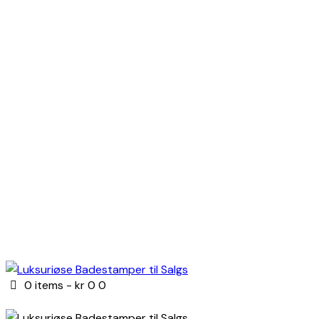
0 items
-
kr 0
0