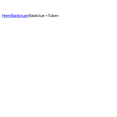
Hjem
Badstuer
Badstue «Tube»