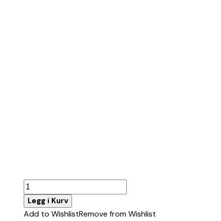
Badstue
"Tube"
Legg i Kurv
antall
Add to Wishlist
Remove from Wishlist