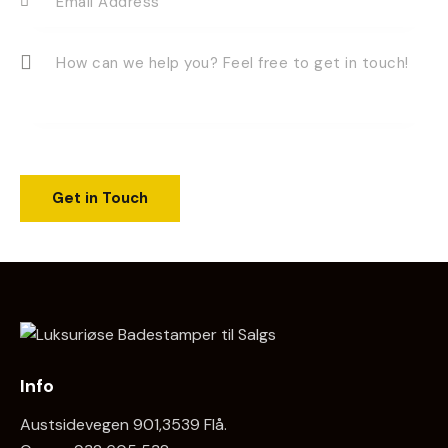
Info
Austsidevegen 901,3539 Flå.