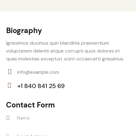
Biography
Ignissimos ducimus quin blandiitis praesentium
voluptatem deleniti atque corrupti quos dolores et
quas molestias excepturi. scint occaecatti gnissimus.
info@example.com
E-
+1 840 841 25 69
m
Ph
ail:
on
Contact Form
e: