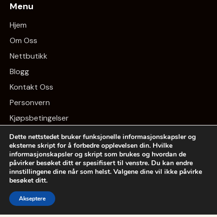
Menu
Hjem
Om Oss
Nettbutikk
Blogg
Kontakt Oss
Personvern
Kjøpsbetingelser
Dette nettstedet bruker funksjonelle informasjonskapsler og
Nyhetsbrev
eksterne skript for å forbedre opplevelsen din. Hvilke
informasjonskapsler og skript som brukes og hvordan de
påvirker besøket ditt er spesifisert til venstre. Du kan endre
innstillingene dine når som helst. Valgene dine vil ikke påvirke
besøket ditt.
© 2026 Powered by
Ovanap.no
| All Rights Reserved
Akseptere