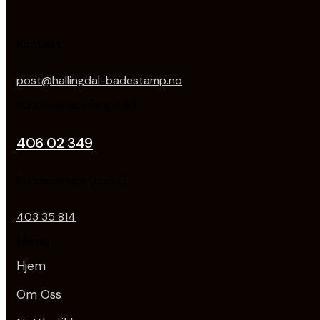
Kontakt:
post@hallingdal-badestamp.no
Kundeservice (engelsk):
406 02 349
Kundeservice (norsk):
403 35 814
Menu
Hjem
Om Oss