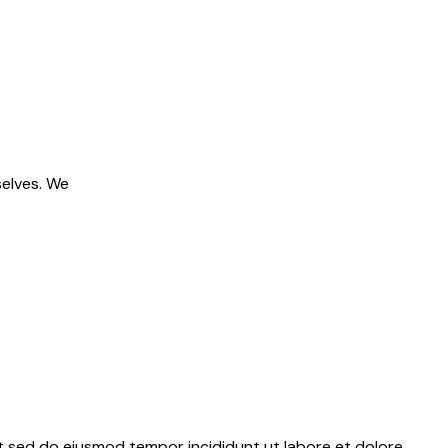
selves. We
it sed do eiusmod tempor incididunt ut labore et dolore