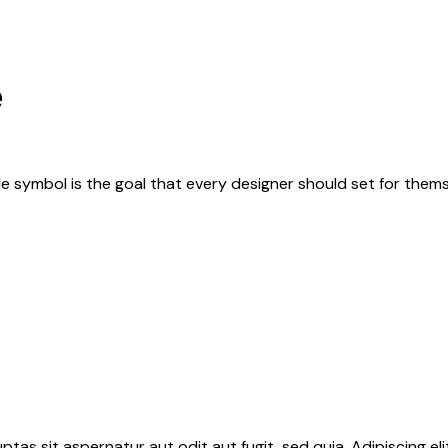
e
e symbol is the goal that every designer should set for them
tas sit aspernatur aut odit aut fugit, sed quia. Adipiscing el