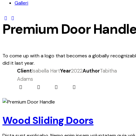
Galleri
Premium Door Handl
To come up with a logo that becomes a globally recognizabl
did it last year.
Client
Isabella Hart
Year
2022
Author
Tabitha
Adams
Wood Sliding Doors
Dicta sunt explicabo. Nemo enim ipsam voluptatem quia volup