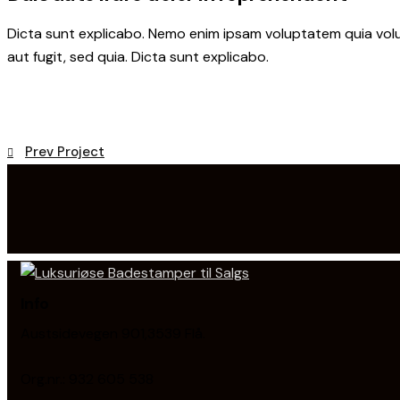
Dicta sunt explicabo. Nemo enim ipsam voluptatem quia volu
aut fugit, sed quia. Dicta sunt explicabo.
Innleggsnavigasjon
Prev Project
Info
Austsidevegen 901,3539 Flå.
Org.nr.: 932 605 538