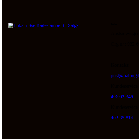
Info
Austsidevegen
Org.nr.: 932 
Kontakt:
post@hallingd
Kundeservice 
406 02 349
Kundeservice 
403 35 814