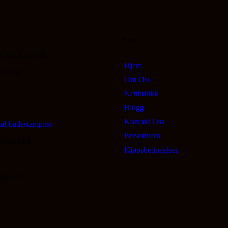
Menu
 901,3539 Flå.
Hjem
605 538
Om Oss
Nettbutikk
Blogg
Kontakt Oss
al-badestamp.no
Personvern
(engelsk):
Kjøpsbetingelser
(norsk):