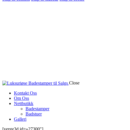
Close
Kontakt Oss
Om Oss
Nettbutikk
Badestamper
Badstuer
Galleri
[verge3d id=»27300″]